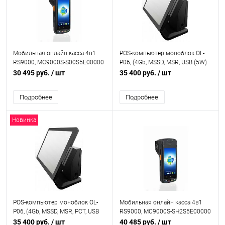
Мобильная онлайн касса 4в1
POS-компьютер моноблок OL-
RS9000, MC9000S-S00S5E00000
P06, (4Gb, MSSD, MSR, USB (5W)
TrueFlat, LED, J3455/2xCOM), OL-
30 495 руб.
/ шт
35 400 руб.
/ шт
P06
Подробнее
Подробнее
Новинка
POS-компьютер моноблок OL-
Мобильная онлайн касса 4в1
P06, (4Gb, MSSD, MSR, PCT, USB
RS9000, MC9000S-SH2S5E00000
(5W) TrueFlat, LED, J3455/2xCOM
35 400 руб.
/ шт
40 485 руб.
/ шт