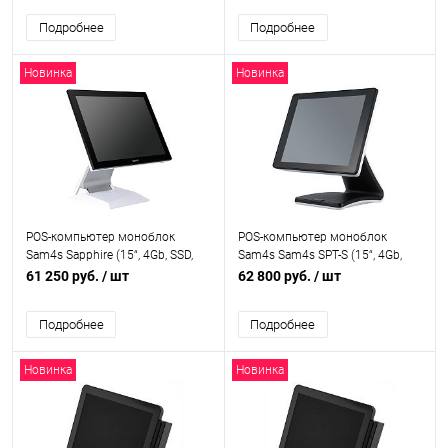
Подробнее
Подробнее
Новинка
Новинка
POS-компьютер моноблок
POS-компьютер моноблок
Sam4s Sapphire (15“, 4Gb, SSD,
Sam4s Sam4s SPT-S (15“, 4Gb,
NVME 250Gb, J6412), SPT-
SSD NVME 250Gb, MSR, PCT,
61 250 руб.
/ шт
62 800 руб.
/ шт
S500/CDPNNNMB_NVME
J6412), SPT-
S560CDPNNNNB_NVME
Подробнее
Подробнее
Новинка
Новинка