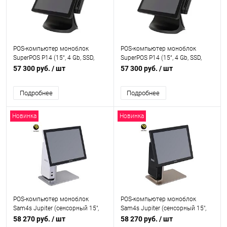
POS-компьютер моноблок
POS-компьютер моноблок
SuperPOS P14 (15“, 4 Gb, SSD,
SuperPOS P14 (15“, 4 Gb, SSD,
MSR, N5095, PCT), SuperPOS P14
MSR, N5095, PCT, V3 stand),
57 300 руб.
/ шт
57 300 руб.
/ шт
SuperPOS P14_V3 stand
Подробнее
Подробнее
Новинка
Новинка
POS-компьютер моноблок
POS-компьютер моноблок
Sam4s Jupiter (сенсорный 15",
Sam4s Jupiter (сенсорный 15",
J1900, 4Gb, SSD, MSR, PCT),
J1900, 4Gb, SSD, MSR, PCT),
58 270 руб.
/ шт
58 270 руб.
/ шт
JUPITER115S_silver
JUPITER115S