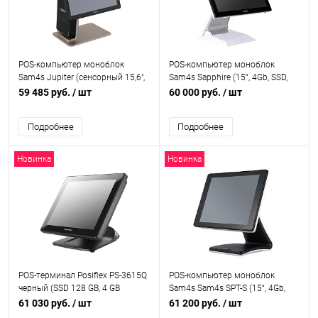
POS-компьютер моноблок
POS-компьютер моноблок
Sam4s Jupiter (сенсорный 15,6",
Sam4s Sapphire (15“, 4Gb, SSD,
J1900, 4Gb, SSD, MSR, PCT),
MSR, PCT, J6412), SPT-
59 485 руб.
/ шт
60 000 руб.
/ шт
JUPITER115S_15.6
S500/CDPNNNMB
Подробнее
Подробнее
Новинка
Новинка
POS-терминал Posiflex PS-3615Q
POS-компьютер моноблок
черный (SSD 128 GB, 4 GB
Sam4s Sam4s SPT-S (15“, 4Gb,
DDR3L, без MSR, без ОС), 55667
SSD, MSR, PCT, J6412), SPT-
61 030 руб.
/ шт
61 200 руб.
/ шт
S560/CDPNNNNB