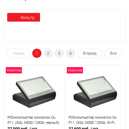
Фильтр
Назад
1
2
3
4
Вперед
Все
Новинка
Новинка
POS-компьютер моноблок OL-
POS-компьютер моноблок OL-
P11, (4Gb, MSSD 128Gb, черный),
P11, (4Gb, MSSD 128Gb, Wi-Fi,
OL-P11
черный), OL-P11_Wi-Fi
27 000 руб.
/ шт
27 600 руб.
/ шт