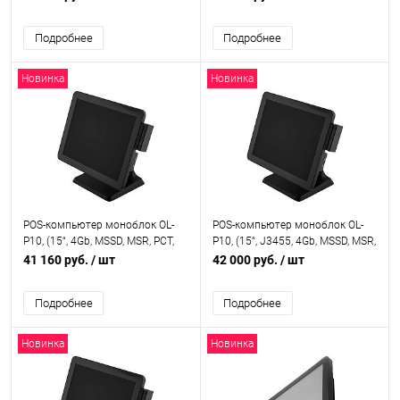
), OL-P06PCT
Подробнее
Подробнее
Новинка
Новинка
POS-компьютер моноблок OL-
POS-компьютер моноблок OL-
P10, (15“, 4Gb, MSSD, MSR, PCT,
P10, (15“, J3455, 4Gb, MSSD, MSR,
new stand), OL-P10
PCT, original stand), OL-P10
41 160 руб.
/ шт
42 000 руб.
/ шт
original stand
Подробнее
Подробнее
Новинка
Новинка