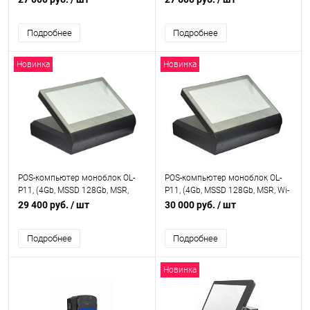
Подробнее
Подробнее
Новинка
Новинка
POS-компьютер моноблок OL-
POS-компьютер моноблок OL-
P11, (4Gb, MSSD 128Gb, MSR,
P11, (4Gb, MSSD 128Gb, MSR, Wi-
черный ), OL-P11_MSR
Fi, черный ), OL-P11_MSRWi-Fi
29 400 руб.
/ шт
30 000 руб.
/ шт
Подробнее
Подробнее
Новинка