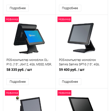
Подробнее
Подробнее
Новинка
Новинка
POS-компьютер моноблок OL-
POS-компьютер моноблок
P10, (15“, J6412, 4Gb, MSSD, MSR,
Sam4s Sam4s SPT-S (15“, 4Gb,
PCT, 15" monitor), OL-P10 J6412,
SSD, MSR, N3160), SPT-
58 335 руб.
/ шт
59 400 руб.
/ шт
15" monitor
S200/COLN4NMB
Подробнее
Подробнее
Новинка
Новинка