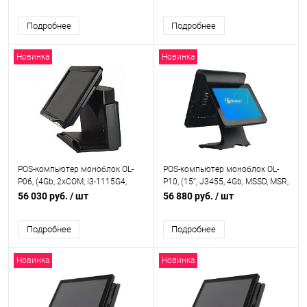
J3455/2xCOM), OL-P06_17"
P07_17"
Подробнее
Подробнее
Новинка
Новинка
POS-компьютер моноблок OL-
POS-компьютер моноблок OL-
P06, (4Gb, 2xCOM, i3-1115G4,
P10, (15“, J3455, 4Gb, MSSD, MSR,
4Gb, М2 SSD 128Gb NVMe, MSR,
PCT, 15" monitor ), OL-P10 15"
56 030 руб.
/ шт
56 880 руб.
/ шт
PCT, черный), OL-P06 i3-1115G4
monitor
Подробнее
Подробнее
Новинка
Новинка