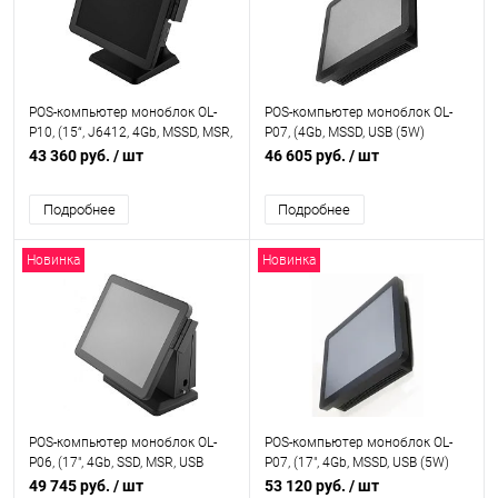
POS-компьютер моноблок OL-
POS-компьютер моноблок OL-
P10, (15“, J6412, 4Gb, MSSD, MSR,
P07, (4Gb, MSSD, USB (5W)
PCT, new stand), OL-P10 new
TrueFlat, LED, J3455/2xCOM), OL-
43 360 руб.
/ шт
46 605 руб.
/ шт
stand
P07
Подробнее
Подробнее
Новинка
Новинка
POS-компьютер моноблок OL-
POS-компьютер моноблок OL-
P06, (17", 4Gb, SSD, MSR, USB
P07, (17", 4Gb, MSSD, USB (5W)
(5W) TrueFlat, LED,
TrueFlat, LED, J3455/2xCOM), OL-
49 745 руб.
/ шт
53 120 руб.
/ шт